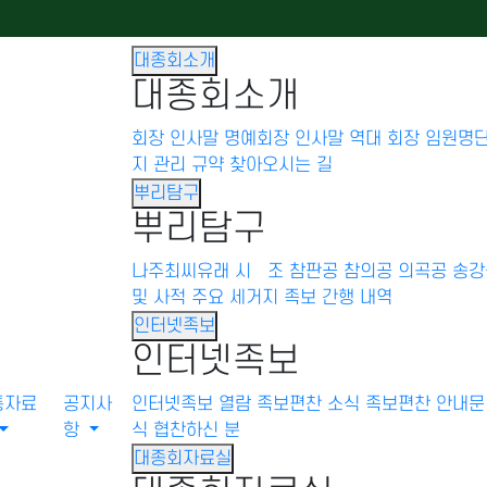
대종회소개
대종회소개
회장 인사말
명예회장 인사말
역대 회장
임원명
지 관리 규약
찾아오시는 길
뿌리탐구
뿌리탐구
나주최씨유래
시 조
참판공
참의공
의곡공
송강
및 사적
주요 세거지
족보 간행 내역
인터넷족보
인터넷족보
통자료
공지사
인터넷족보 열람
족보편찬 소식
족보편찬 안내문
항
식
협찬하신 분
대종회자료실
주요 세거지