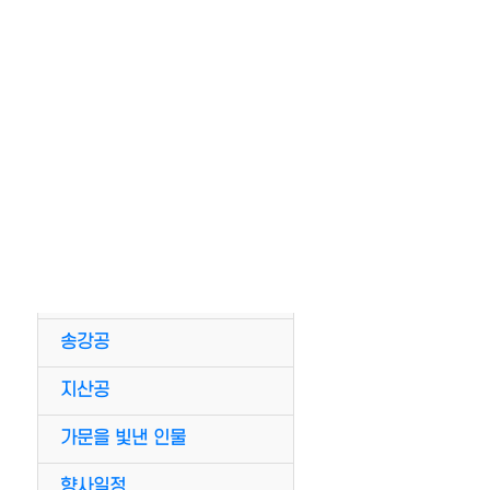
뿌리탐구
pc 테스트 글입니다.
나주최씨유래
시 조
참판공
참의공
의곡공
송강공
지산공
가문을 빛낸 인물
향사일정