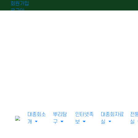
회원가입
로그인
오늘
0
어제
0
최대
0
전체
0
">
방문자수
대종회소
뿌리탐
인터넷족
대종회자료
전
개
구
보
실
실