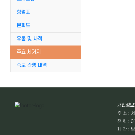
항렬표
분파도
유물 및 사적
주요 세거지
족보 간행 내역
개인정보
주 소 :
전 화 : 0
제 작 :