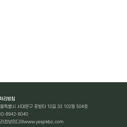
처리방침
 서울특별시 서대문구 포방터 10길 33 102동 504호
10-8942-8040
 뿌리정보미디어
www.yesjokbo.com