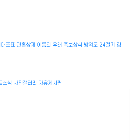
HOME > 주요 세거지
지대조표
관혼상제
이름의 유래
족보상식
방위도
24절기
경
트소식
사진갤러리
자유게시판