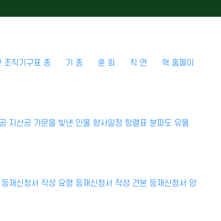
단
조직기구표
종 기
종 훈
회 칙
연 혁
홈페이
공
지산공
가문을 빛낸 인물
향사일정
항렬표
분파도
유물
등재신청서 작성 요령
등재신청서 작성 견본
등재신청서 양