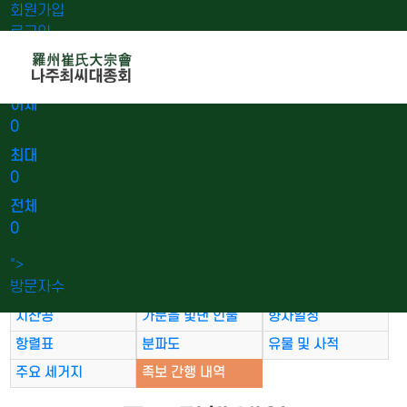
회원가입
로그인
오늘
0
어제
0
최대
0
전체
0
나주최씨유래
시 조
참판공
">
방문자수
참의공
의곡공
송강공
지산공
가문을 빛낸 인물
향사일정
항렬표
분파도
유물 및 사적
주요 세거지
족보 간행 내역