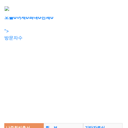
회원가입
로그인
오늘
0
어제
0
최대
0
전체
0
">
방문자수
나주최씨총서
회 보
기타자료실