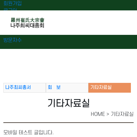
회원가입
로그인
오늘
0
어제
0
최대
0
전체
0
">
방문자수
나주최씨총서
회 보
기타자료실
기타자료실
HOME > 기타자료실
모바일 테스트 글입니다.