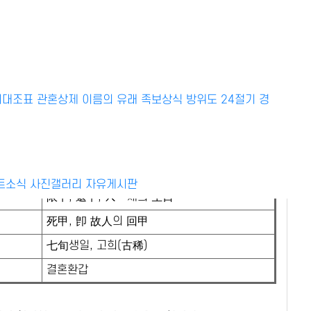
HOME > 경조문
설 명
지대조표
관혼상제
父母, 兄, 또는 어른의 生日
이름의 유래
족보상식
방위도
24절기
경
賢人의 생일을 지칭
大聖, 檀君誕日을 지칭
年下者, 生日의 보통 호칭
트소식
사진갤러리
자유게시판
限甲, 還甲, 六一세의 生日
死甲, 卽 故人의 回甲
七旬생일, 고희(古稀)
결혼환갑