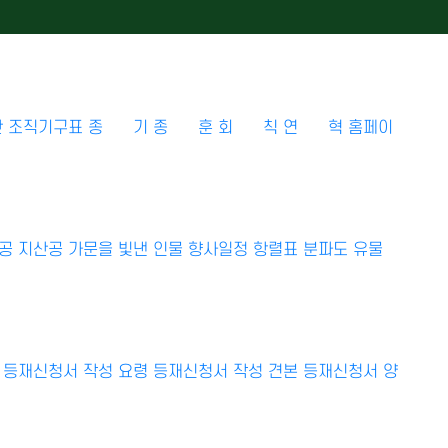
단
조직기구표
종 기
종 훈
회 칙
연 혁
홈페이
공
지산공
가문을 빛낸 인물
향사일정
항렬표
분파도
유물
등재신청서 작성 요령
등재신청서 작성 견본
등재신청서 양