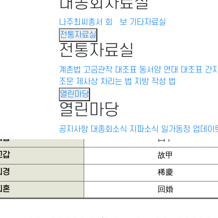
대종회자료실
나주최씨총서
회 보
기타자료실
전통자료실
전통자료실
 칭
사 유
생신
계촌법
고금관작 대조표
동서양 연대 대조표
生辰
간
조문
제사상 차리는 법
지방 작성 법
탄신
誕辰
열린마당
탄강
誕降
열린마당
생일
生日
공지사항
대종회소식
지파소식
일가동정
업데이
회갑
回甲
고갑
故甲
희경
稀慶
회혼
回婚