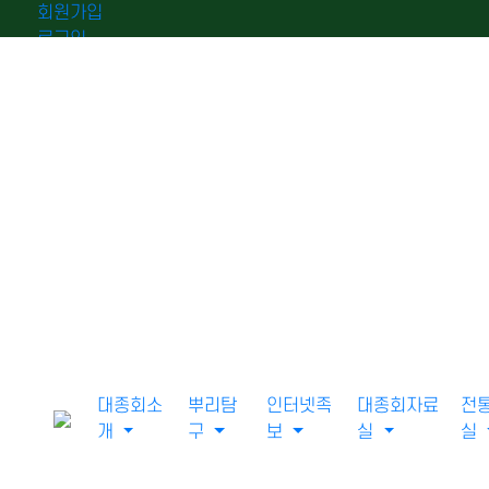
회원가입
로그인
오늘
0
어제
0
최대
0
전체
0
">
방문자수
대종회소
뿌리탐
인터넷족
대종회자료
전
개
구
보
실
실