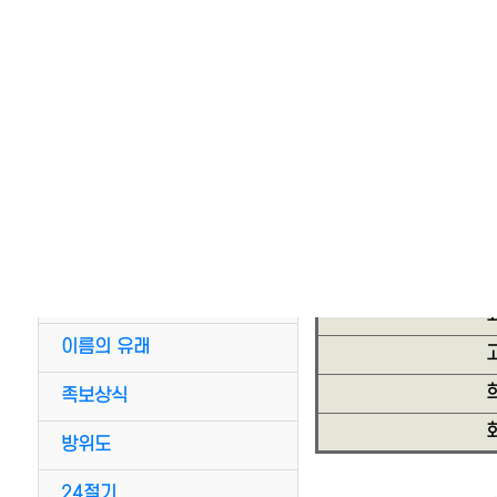
전통자료실
계촌법
명
고금관작 대조표
동서양 연대 대조표
간지대조표
관혼상제
이름의 유래
족보상식
방위도
24절기