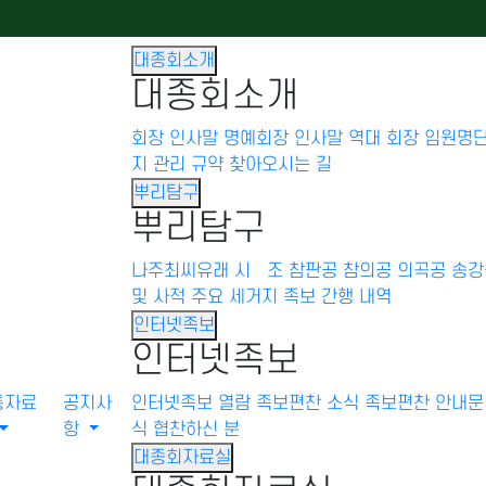
대종회소개
대종회소개
회장 인사말
명예회장 인사말
역대 회장
임원명
지 관리 규약
찾아오시는 길
뿌리탐구
뿌리탐구
나주최씨유래
시 조
참판공
참의공
의곡공
송강
및 사적
주요 세거지
족보 간행 내역
인터넷족보
인터넷족보
통자료
공지사
인터넷족보 열람
족보편찬 소식
족보편찬 안내문
항
식
협찬하신 분
대종회자료실
경조문