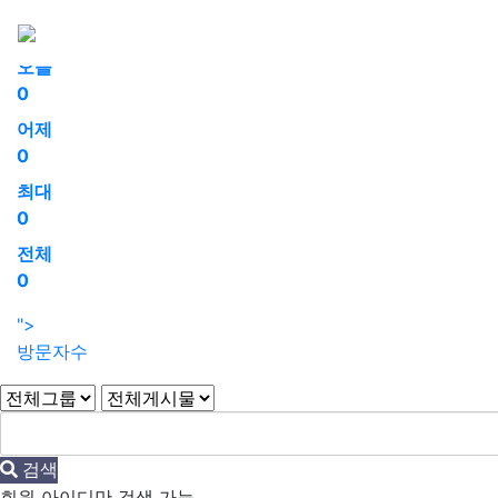
회원가입
로그인
오늘
0
어제
0
최대
0
전체
0
">
방문자수
검색
회원 아이디만 검색 가능