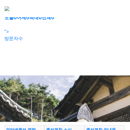
회원가입
로그인
오늘
0
어제
0
최대
0
전체
0
">
방문자수
인터넷족보 열람
족보편찬 소식
족보편찬 안내문